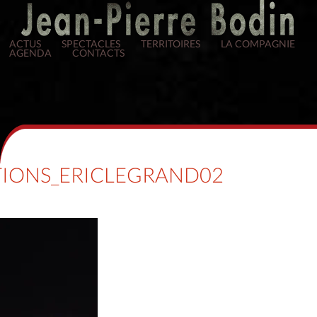
ACTUS
SPECTACLES
TERRITOIRES
LA COMPAGNIE
AGENDA
CONTACTS
IONS_ERICLEGRAND02