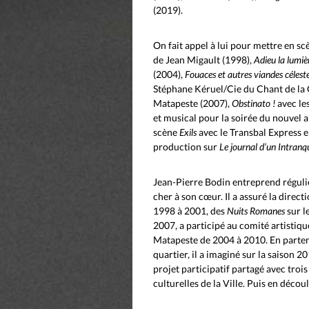
(2019).
On fait appel à lui pour mettre en s
de Jean Migault (1998),
Adieu la lumièr
(2004),
Fouaces et autres viandes célest
Stéphane Kéruel/Cie du Chant de la
Matapeste (2007),
Obstinato !
avec le
et musical pour la soirée du nouvel a
scène
Exils
avec le Transbal Express 
production sur
Le journal d’un Intranqu
Jean-Pierre Bodin entreprend réguliè
cher à son cœur. Il a assuré la direct
1998 à 2001, des
Nuits Romanes
sur l
2007, a participé au comité artistiq
Matapeste de 2004 à 2010. En partenar
quartier, il a imaginé sur la saison 
projet participatif partagé avec troi
culturelles de la Ville. Puis en décou