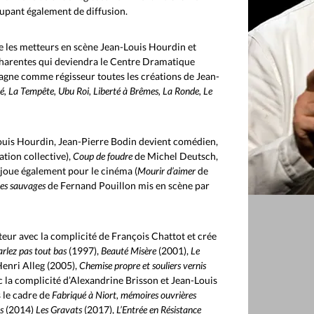
cupant également de diffusion.
 les metteurs en scène Jean-Louis Hourdin et
harentes qui deviendra le Centre Dramatique
agne comme régisseur toutes les créations de Jean-
té, La Tempête, Ubu Roi, Liberté à Brêmes, La Ronde, Le
Louis Hourdin, Jean-Pierre Bodin devient comédien,
ation collective),
Coup de foudre
de Michel Deutsch,
 joue également pour le cinéma (
Mourir d’aimer
de
res sauvages
de Fernand Pouillon mis en scène par
eur avec la complicité de François Chattot et crée
arlez pas tout bas
(1997),
Beauté Misère
(2001),
Le
Henri Alleg (2005),
Chemise propre et souliers vernis
c la complicité d’Alexandrine Brisson et Jean-Louis
 le cadre de
Fabriqué à Niort, mémoires ouvrières
s
(2014)
Les Gravats
(2017),
L’Entrée en Résistance