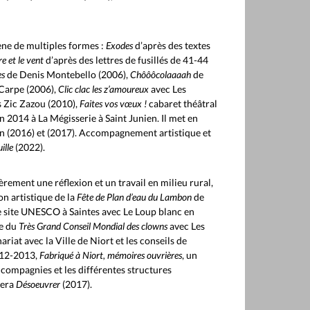
cène de multiples formes :
Exodes
d’après des textes
e et le vent
d’après des lettres de fusillés de 41-44
es
de Denis Montebello (2006),
Chôôôcolaaaah
de
 Carpe (2006),
Clic clac les z’amoureux
avec Les
s Zic Zazou (2010),
Faites vos vœux !
cabaret théâtral
n 2014 à La Mégisserie à Saint Junien. Il met en
en (2016) et (2017). Accompagnement artistique et
ille
(2022).
rement une réflexion et un travail en milieu rural,
ion artistique de la
Fête de Plan d’eau du Lambon
de
e site UNESCO à Saintes avec Le Loup blanc en
ue du
Très Grand Conseil Mondial des clowns
avec Les
iat avec la Ville de Niort et les conseils de
2012-2013,
Fabriqué à Niort, mémoires ouvrières
, un
s compagnies et les différentes structures
lera
Désoeuvrer
(2017).