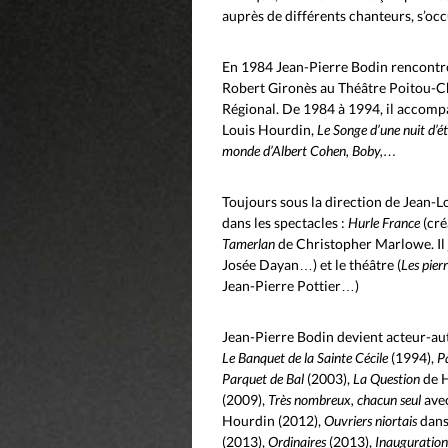
auprès de différents chanteurs, s’oc
En 1984 Jean-Pierre Bodin rencontre
Robert Gironès au Théâtre Poitou-C
Régional. De 1984 à 1994, il accomp
Louis Hourdin,
Le Songe d’une nuit d’é
monde d’Albert Cohen, Boby,…
Toujours sous la direction de Jean-
dans les spectacles :
Hurle France
(cré
Tamerlan
de Christopher Marlowe. Il
Josée Dayan…) et le théâtre (
Les pier
Jean-Pierre Pottier…)
Jean-Pierre Bodin devient acteur-aut
Le Banquet de la Sainte Cécile
(1994),
P
Parquet de Bal
(2003),
La Question
de 
(2009),
Très nombreux, chacun seul
ave
Hourdin (2012),
Ouvriers niortais
dans
(2013),
Ordinaires
(2013),
Inauguration