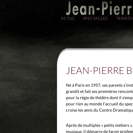
ACTUS
SPECTACLES
TERRITO
JEAN-PIERRE 
Né à Paris en 1957, ses parents s’inst
grandit et fait ses premières rencontr
pour la régie de théâtre dont il s’em
pour rien au monde l’accueil du spec
croise les amis du Centre Dramatique
Après de multiples « petits métiers »
musique, il démarre de façon professi