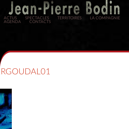
ACTUS
SPECTACLES
TERRITOIRES
LA COMPAGNIE
AGENDA
CONTACTS
ERGOUDAL01